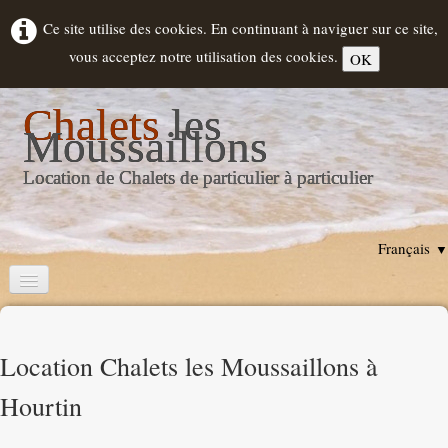
Ce site utilise des cookies. En continuant à naviguer sur ce site,
vous acceptez notre utilisation des cookies.
OK
Chalets
les
Moussaillons
Location de Chalets de particulier à particulier
Français
▼
Accueil
Descriptif Chalets
Location Chalets les Moussaillons à
Location
▼
Hourtin
Hourtin