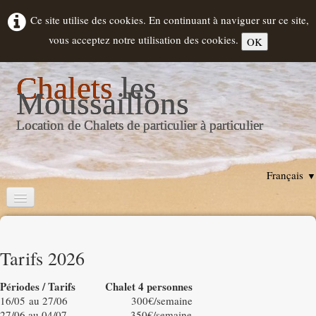
Ce site utilise des cookies. En continuant à naviguer sur ce site,
vous acceptez notre utilisation des cookies.
OK
Chalets
les
Moussaillons
Location de Chalets de particulier à particulier
Français
▼
Accueil
Descriptif Chalets
Tarifs 2026
Location
▼
Périodes / Tarifs Chalet 4 personnes
16/05 au 27/06 300€/semaine
Hourtin
27/06 au 04/07 350€/semaine