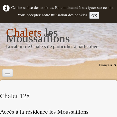
Ce site utilise des cookies. En continuant à naviguer sur ce site,
vous acceptez notre utilisation des cookies.
OK
Chalets
les
Moussaillons
Location de Chalets de particulier à particulier
Français
▼
Accueil
Descriptif Chalets
Chalet 128
Location
▼
Accès à la résidence les Moussaillons
Hourtin