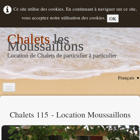
Ce site utilise des cookies. En continuant à naviguer sur ce site,
vous acceptez notre utilisation des cookies.
OK
Chalets
les
Moussaillons
Location de Chalets de particulier à particulier
Français
▼
Accueil
Descriptif Chalets
Chalets 115 - Location Moussaillons
Location
▼
Hourtin