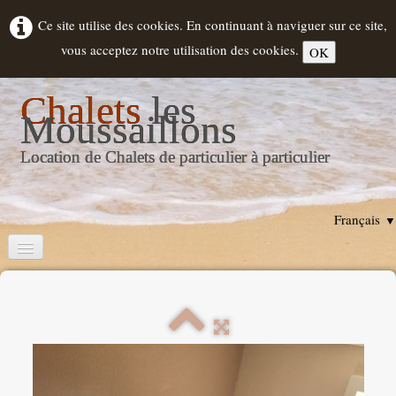
Ce site utilise des cookies. En continuant à naviguer sur ce site,
vous acceptez notre utilisation des cookies.
OK
Chalets
les
Moussaillons
Location de Chalets de particulier à particulier
Français
▼
Accueil
Descriptif Chalets
Location
▼
Hourtin